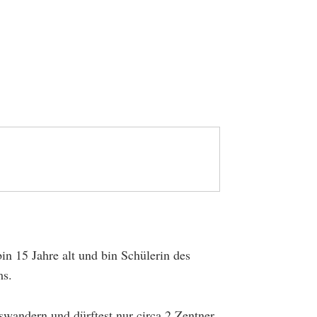
bin 15 Jahre alt und bin Schülerin des
s.
uswandern und dürftest nur circa 2 Zentner,