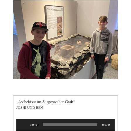
„Aschekiste im Sargenrother Grab“
JOSHI UND BEN
Audio-
00:00
00:00
Player