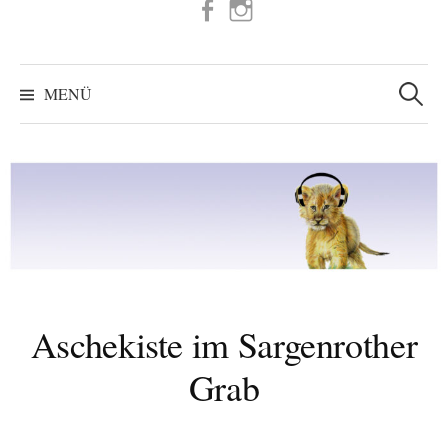
FB
IG
Suchen
nach:
MENÜ
Aschekiste im Sargenrother
Grab