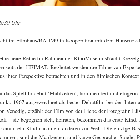
18:30 Uhr
ht im Filmhaus/RAUM9 in Kooperation mit dem Hunsrück
 eine neue Reihe im Rahmen der KinoMuseumsNacht. Gezeig
jenseits der HEIMAT. Begleitet werden die Filme von Experte
us ihrer Perspektive betrachten und in den filmischen Kontext
ht das Spielfilmdebüt ´Mahlzeiten´, kommentiert und eingeor
unkt. 1967 ausgezeichnet als bester Debütfilm bei den Interna
von Venedig, erzählt der Film von der Liebe der Fotografin El
olf – sie begegnen sich, heiraten, bekommen das erste Kind.
 kommt ein Kind nach dem anderen zur Welt. Die einzige Basis
men, sind die Mahlzeiten, sind kurze Gespräche, Spiele, P