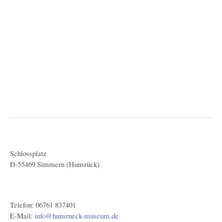
Schlossplatz
D-55469 Simmern (Hunsrück)
Telefon: 06761 837401
E-Mail:
info@hunsrueck-museum.de