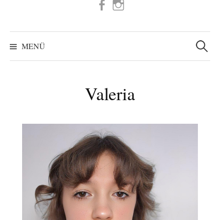
FB
IG
Suchen
nach:
MENÜ
Valeria