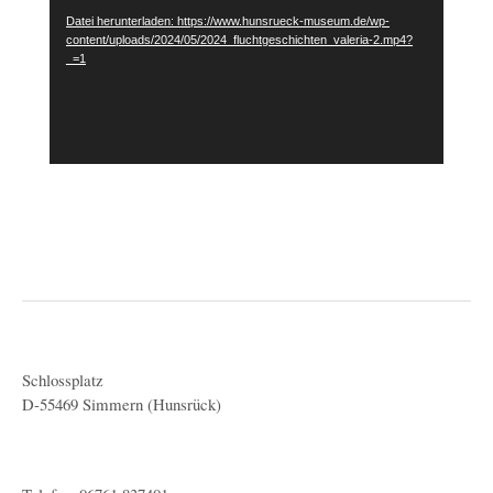
Datei herunterladen: https://www.hunsrueck-museum.de/wp-
content/uploads/2024/05/2024_fluchtgeschichten_valeria-2.mp4?
_=1
Schlossplatz
D-55469 Simmern (Hunsrück)