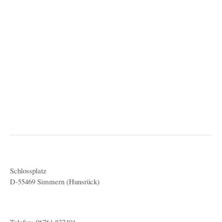
Schlossplatz
D-55469 Simmern (Hunsrück)
Telefon: 06761 837401